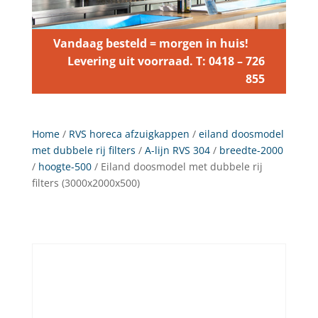
Vandaag besteld = morgen in huis!
Levering uit voorraad. T: 0418 – 726
855
Home
/
RVS horeca afzuigkappen
/
eiland doosmodel
met dubbele rij filters
/
A-lijn RVS 304
/
breedte-2000
/
hoogte-500
/ Eiland doosmodel met dubbele rij
filters (3000x2000x500)