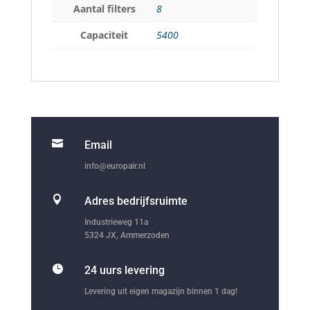
Aantal filters
8
Capaciteit
5400

Email
info@europair.nl

Adres bedrijfsruimte
Industrieweg 11a
5324 JX, Ammerzoden

24 uurs levering
Levering uit eigen magazijn binnen 1 dag!