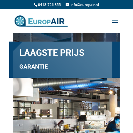
0418-726 855
info@europair.nl
LAAGSTE PRIJS
GARANTIE