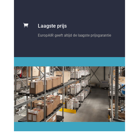

Laagste prijs
EuropAIR geeft altijd de laagste prijsgarantie