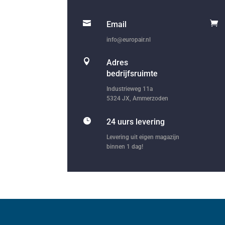


Email
info@europair.nl

Adres
bedrijfsruimte
Industrieweg 11a
5324 JX, Ammerzoden

24 uurs levering
Levering uit eigen magazijn
binnen 1 dag!