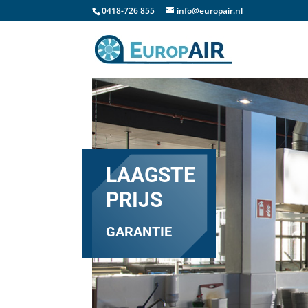
0418-726 855
info@europair.nl
LAAGSTE
PRIJS
GARANTIE