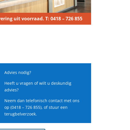
ering uit voorraad. T: 0418 – 726 855
Advies nodig?
Heeft u vragen of wilt u deskundig
advies?
Neem dan telefonisch contact met ons
op (0418 – 726 855), of stuur een
terugbelverzoek.