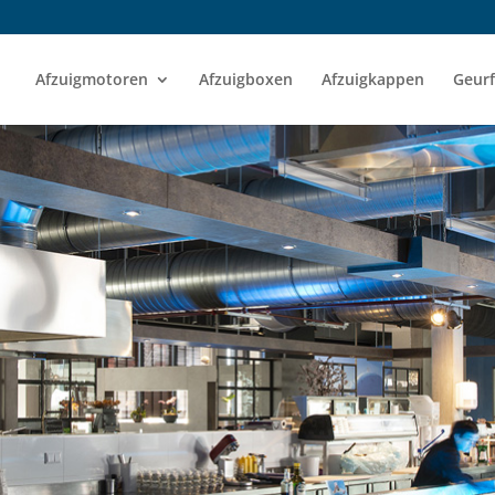
Afzuigmotoren
Afzuigboxen
Afzuigkappen
Geurf