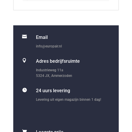

Email
info@europair.nl

Adres bedrijfsruimte
Industrieweg 11a
5324 JX, Ammerzoden

24 uurs levering
Levering uit eigen magazijn binnen 1 dag!
