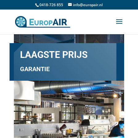
0418-726 855
info@europair.nl
LAAGSTE PRIJS
GARANTIE