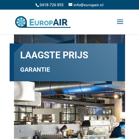
0418-726 855
info@europair.nl
LAAGSTE PRIJS
GARANTIE