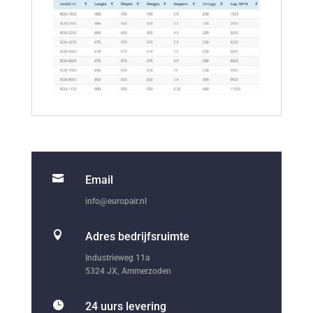

Email
info@europair.nl

Adres bedrijfsruimte
Industrieweg 11a
5324 JX, Ammerzoden

24 uurs levering