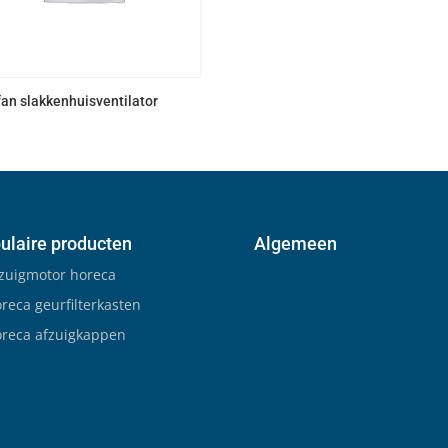
fan slakkenhuisventilator
ulaire producten
Algemeen
zuigmotor horeca
reca geurfilterkasten
reca afzuigkappen