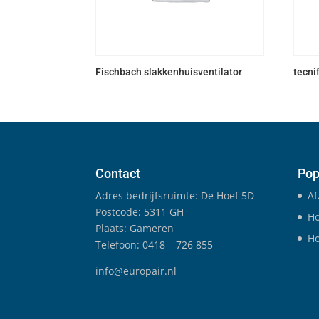
Fischbach slakkenhuisventilator
tecni
Contact
Pop
Adres bedrijfsruimte: De Hoef 5D
Af
Postcode: 5311 GH
Ho
Plaats: Gameren
Ho
Telefoon: 0418 – 726 855
info@europair.nl