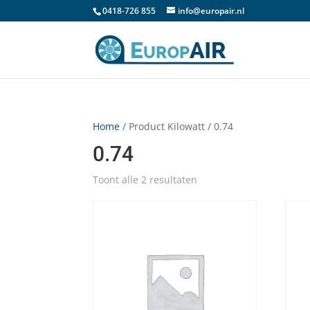
0418-726 855
info@europair.nl
Home
/ Product Kilowatt / 0.74
0.74
Toont alle 2 resultaten