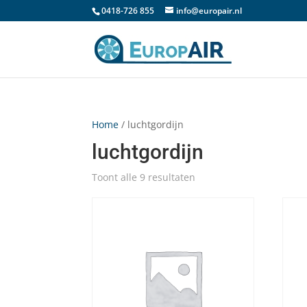
0418-726 855
info@europair.nl
Home
/ luchtgordijn
luchtgordijn
Toont alle 9 resultaten