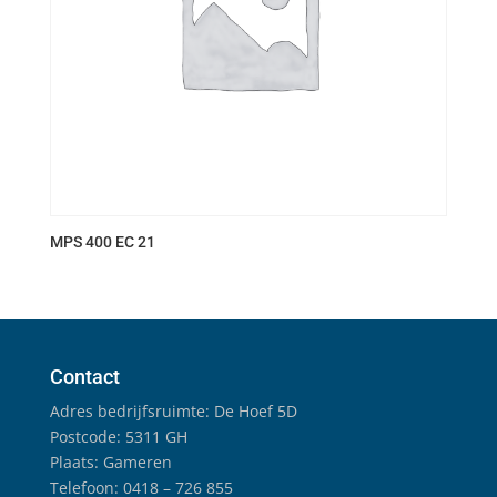
MPS 400 EC 21
Contact
Adres bedrijfsruimte: De Hoef 5D
Postcode: 5311 GH
Plaats: Gameren
Telefoon: 0418 – 726 855