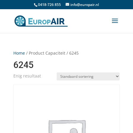
0418-726 855
info@europair.nl
Home
/ Product Capaciteit / 6245
6245
Enig resultaat