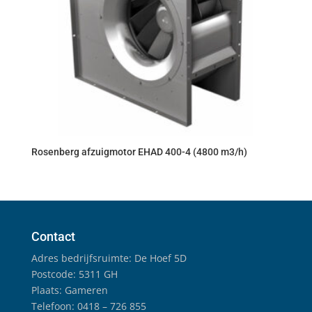
Rosenberg afzuigmotor EHAD 400-4 (4800 m3/h)
Contact
Adres bedrijfsruimte: De Hoef 5D
Postcode: 5311 GH
Plaats: Gameren
Telefoon: 0418 – 726 855